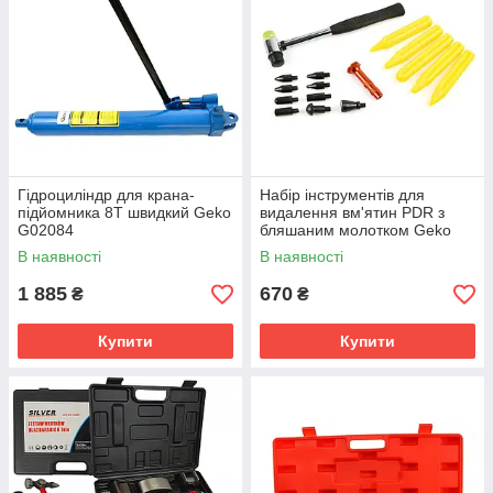
Гідроциліндр для крана-
Набір інструментів для
підйомника 8T швидкий Geko
видалення вм'ятин PDR з
G02084
бляшаним молотком Geko
G02646
В наявності
В наявності
1 885
670
₴
₴
Купити
Купити