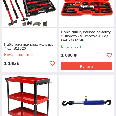
Набір для кузовного ремонту
зі зворотним молотком 9 од.
Geko G02746
Набір рихтувальних молотків
В наявності
7 од. S11020
Немає в наявності
1 880
₴
1 145
₴
Купити