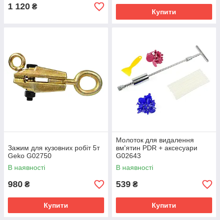
1 120
₴
Купити
Молоток для видалення
Зажим для кузовних робіт 5т
вм'ятин PDR + аксесуари
Geko G02750
G02643
В наявності
В наявності
980
539
₴
₴
Купити
Купити