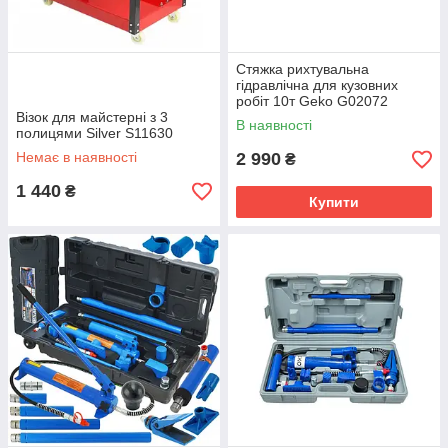
Стяжка рихтувальна
гідравлічна для кузовних
робіт 10т Geko G02072
Візок для майстерні з 3
В наявності
полицями Silver S11630
Немає в наявності
2 990
₴
1 440
₴
Купити