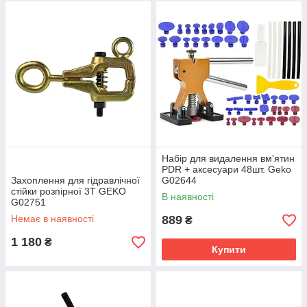
Набір для видалення вм'ятин
PDR + аксесуари 48шт. Geko
Захоплення для гідравлічної
G02644
стійки розпірної 3T GEKO
В наявності
G02751
Немає в наявності
889
₴
1 180
₴
Купити