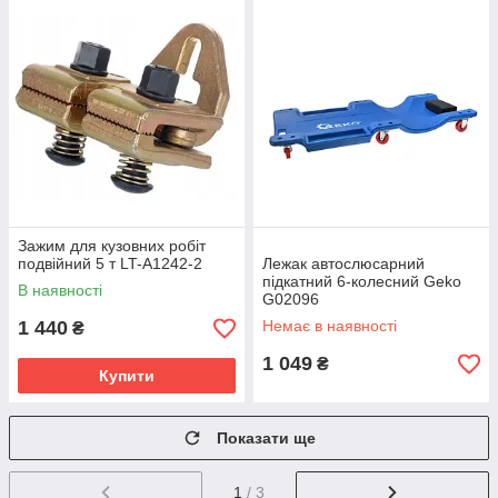
Зажим для кузовних робіт
подвійний 5 т LT-A1242-2
Лежак автослюсарний
підкатний 6-колесний Geko
В наявності
G02096
1 440
Немає в наявності
₴
1 049
₴
Купити
Показати ще
1
/ 3