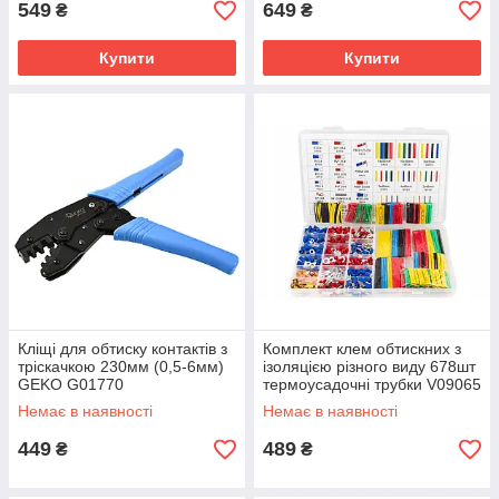
549
649
₴
₴
Купити
Купити
Кліщі для обтиску контактів з
Комплект клем обтискних з
тріскачкою 230мм (0,5-6мм)
ізоляцією різного виду 678шт
GEKO G01770
термоусадочні трубки V09065
Немає в наявності
Немає в наявності
449
489
₴
₴