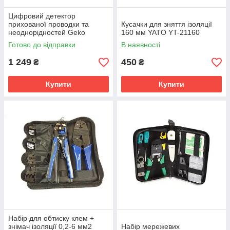
Цифровий детектор
прихованої проводки та
Кусачки для зняття ізоляції
неоднорідностей Geko
160 мм YATO YT-21160
G03360
Готово до відправки
В наявності
1 249
450
₴
₴
Купити
Купити
Набір для обтиску клем +
знімач ізоляції 0,2-6 мм2
Набір мережевих