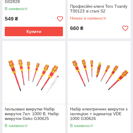
G02828
Професійні ключі Torx Tvardy
В наявності
T00123 зі сталі S2
549
Немає в наявності
₴
660
₴
Купити
Ізольовані викрутки Набір
Набір електричних викруток з
викруток 7ел. 1000 В, Набір
ізоляцією + індикатор VDE
викруток Geko G30625
1000 G30626
В наявності
В наявності