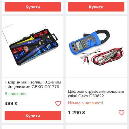
Купити
Купити
Набір знімач ізоляції 0.2-6 мм
з кінцевиками GEKO G01776
Цифрові струмовимірювальні
В наявності
кліщі Geko G30822
499
Немає в наявності
₴
1 290
₴
Купити