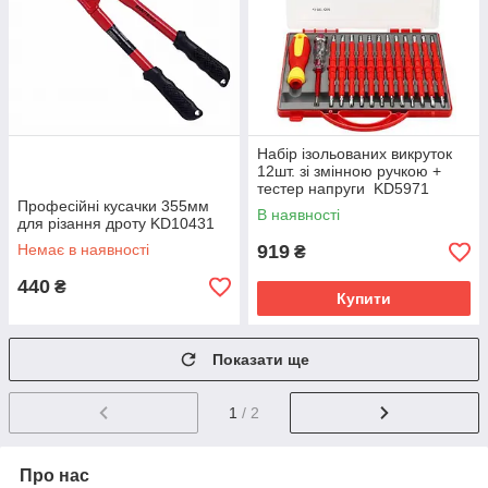
Набір ізольованих викруток
12шт. зі змінною ручкою +
тестер напруги KD5971
Професійні кусачки 355мм
В наявності
для різання дроту KD10431
Немає в наявності
919
₴
440
₴
Купити
Показати ще
1
/ 2
Про нас