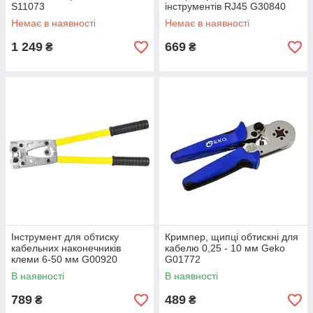
S11073
інструментів RJ45 G30840
Немає в наявності
Немає в наявності
1 249
669
₴
₴
Інструмент для обтиску
Кримпер, щипці обтискні для
кабельних наконечників
кабелю 0,25 - 10 мм Geko
клеми 6-50 мм G00920
G01772
В наявності
В наявності
789
489
₴
₴