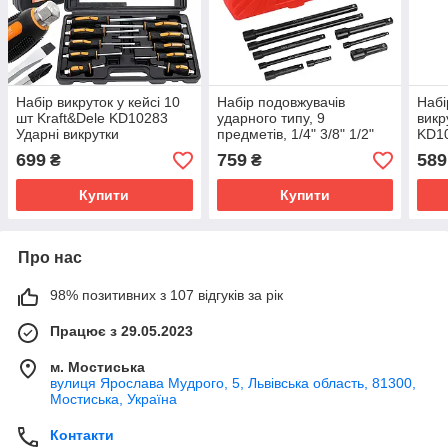
Набір викруток у кейсі 10
Набір подовжувачів
Набі
шт Kraft&Dele KD10283
ударного типу, 9
викр
Ударні викрутки
предметів, 1/4" 3/8" 1/2"
KD10
KD12532
уда
699
759
589
₴
₴
Купити
Купити
Про нас
98% позитивних з 107 відгуків за рік
Працює з 29.05.2023
м. Мостиська
вулиця Ярослава Мудрого, 5, Львівська область, 81300,
Мостиська, Україна
Контакти