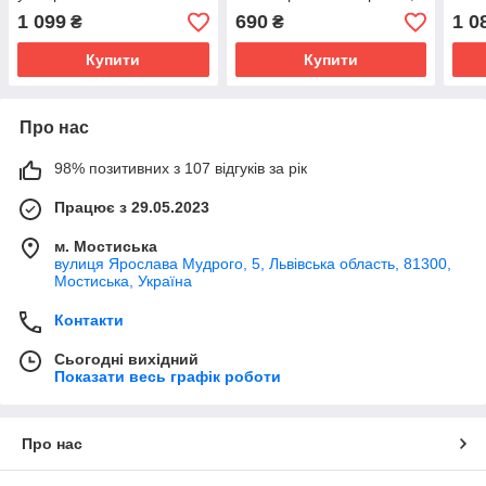
G02503
манометр паливний
1 099
690
1 0
₴
₴
GEKO G02501
Купити
Купити
Про нас
98% позитивних з 107 відгуків за рік
Працює з 29.05.2023
м. Мостиська
вулиця Ярослава Мудрого, 5, Львівська область, 81300,
Мостиська, Україна
Контакти
Сьогодні вихідний
Показати весь графік роботи
Про нас