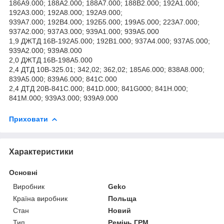
186А9.000; 188А2.000; 188А7.000; 188B2.000; 192А1.000;
192А3.000; 192А8.000; 192А9.000;
939А7.000; 192B4.000; 192Б5.000; 199А5.000; 223А7.000;
937А2.000; 937А3.000; 939А1.000; 939А5.000
1,9 ДЖТД 16В-192А5.000; 192B1.000; 937А4.000; 937А5.000;
939А2.000; 939А8.000
2,0 ДЖТД 16В-198А5.000
2,4 ДТД 10В-325.01; 342,02; 362,02; 185А6.000; 838А8.000;
839А5.000; 839А6.000; 841C.000
2,4 ДТД 20В-841С.000; 841D.000; 841G000; 841H.000;
841М.000; 939А3.000; 939А9.000
Приховати
Характеристики
Основні
Виробник
Geko
Країна виробник
Польща
Стан
Новий
Тип
Ремінь ГРМ