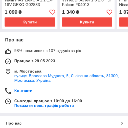
валів FIAT LANCIA 1.2/1.4
VW AUDI A3 A4 1.6 2.0 TDI
ГРМ 
16V GEKO G02833
Falcon F04013
Niss
F4R
1 099
1 340
1 0
₴
₴
Купити
Купити
Про нас
98% позитивних з 107 відгуків за рік
Працює з 29.05.2023
м. Мостиська
вулиця Ярослава Мудрого, 5, Львівська область, 81300,
Мостиська, Україна
Контакти
Сьогодні працює з 10:00 до 16:00
Показати весь графік роботи
Про нас