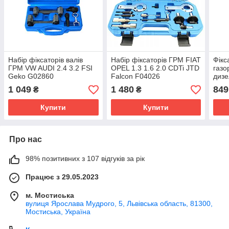
Набір фіксаторів валів
Набір фіксаторів ГРМ FIAT
Фікс
ГРМ VW AUDI 2.4 3.2 FSI
OPEL 1.3 1.6 2.0 CDTi JTD
газо
Geko G02860
Falcon F04026
дизе
1.4 
1 049
1 480
849
₴
₴
Купити
Купити
Про нас
98% позитивних з 107 відгуків за рік
Працює з 29.05.2023
м. Мостиська
вулиця Ярослава Мудрого, 5, Львівська область, 81300,
Мостиська, Україна