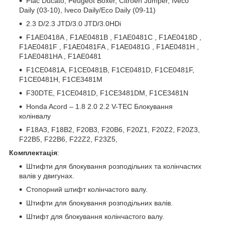
Fiac Ducato, Peugeot Boxer, Citroen Jumper, Iveco
Daily (03-10), Iveco Daily/Eco Daily (09-11)
2.3 D/2.3 JTD/3.0 JTD/3.0HDi
F1AE0418A , F1AE0481B , F1AE0481C , F1AE0418D ,
F1AE0481F , F1AE0481FA , F1AE0481G , F1AE0481H ,
F1AE0481HA , F1AE0481
F1CE0481A, F1CE0481B, F1CE0481D, F1CE0481F,
F1CE0481H, F1CE3481M
F30DTE, F1CE0481D, F1CE3481DM, F1CE3481N
Honda Acord – 1.8 2.0 2.2 V-TEC Блокування
колінвалу
F18A3, F18B2, F20B3, F20B6, F20Z1, F20Z2, F20Z3,
F22B5, F22B6, F22Z2, F23Z5,
Комплектація
:
Штифти для блокування розподільних та колінчастих
валів у двигунах.
Стопорний штифт колінчастого валу.
Штифти для блокування розподільних валів.
Штифт для блокування колінчастого валу.