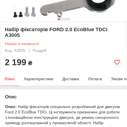
Набір фіксаторів FORD 2.0 EcoBlue TDCI
A3005
Немає в наявності
Код: A3005
Роздріб
2 199
₴
Опис
Характеристики
Доставка
Оплата
Умови п
Опис
Опис:
Набір фіксаторів спеціально розроблений для двигунів
Ford 2.0 EcoBlue TDCi. Ці інструменти призначені для роботи
з інноваційною конструкцією двигуна, де ремінь синхронного
приводу розташований у промасленій області. Набір