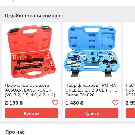
Подібні товари компанії
Набір фіксаторів валів
Набір фіксаторів ГРМ FIAT
Набі
JAGUAR, LAND ROVER
OPEL 1.3 1.6 2.0 CDTi JTD
FOR
(V8; 3.2, 3.5, 4.0, 4.2, 4.4)
Falcon F04026
KD1
F152
2 190
1 480
2 5
₴
₴
Купити
Купити
Про нас