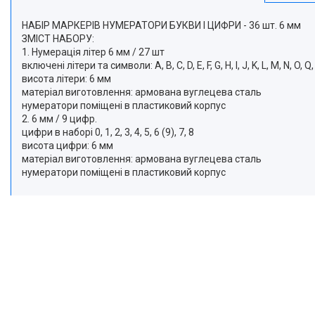
НАБІР МАРКЕРІВ НУМЕРАТОРИ БУКВИ І ЦИФРИ - 36 шт. 6 мм
ЗМІСТ НАБОРУ:
1. Нумерація літер 6 мм / 27 шт
включені літери та символи: A, B, C, D, E, F, G, H, I, J, K, L, M, N, O, Q, P,
висота літери: 6 мм
матеріал виготовлення: армована вуглецева сталь
нумератори поміщені в пластиковий корпус
2. 6 мм / 9 цифр.
цифри в наборі 0, 1, 2, 3, 4, 5, 6 (9), 7, 8
висота цифри: 6 мм
матеріал виготовлення: армована вуглецева сталь
нумератори поміщені в пластиковий корпус