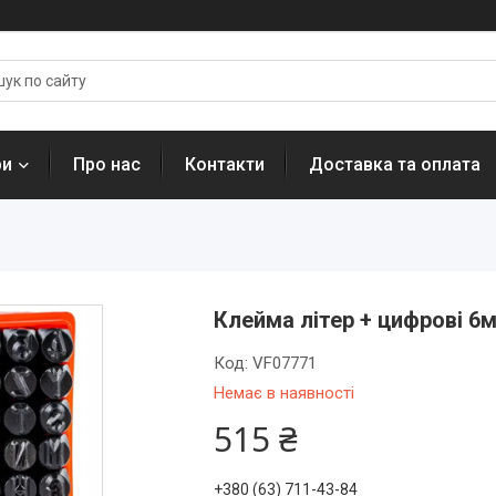
ри
Про нас
Контакти
Доставка та оплата
Клейма літер + цифрові 6
Код:
VF07771
Немає в наявності
515 ₴
+380 (63) 711-43-84