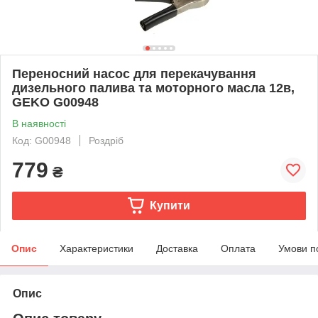
Переносний насос для перекачування
дизельного палива та моторного масла 12в,
GEKO G00948
В наявності
Код: G00948
Роздріб
779
₴
Купити
Опис
Характеристики
Доставка
Оплата
Умови п
Опис