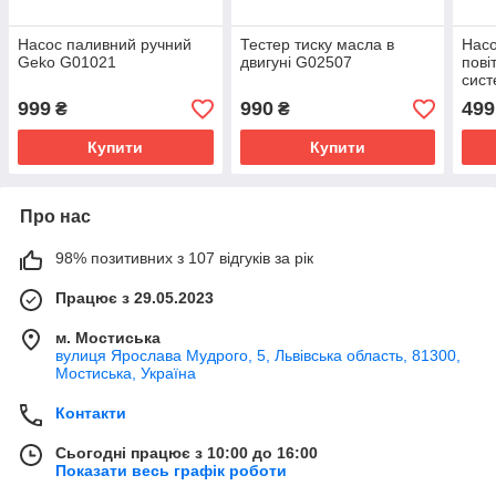
Насос паливний ручний
Тестер тиску масла в
Насо
Geko G01021
двигуні G02507
пові
сис
999
990
499
₴
₴
Купити
Купити
Про нас
98% позитивних з 107 відгуків за рік
Працює з 29.05.2023
м. Мостиська
вулиця Ярослава Мудрого, 5, Львівська область, 81300,
Мостиська, Україна
Контакти
Сьогодні працює з 10:00 до 16:00
Показати весь графік роботи