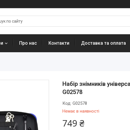
ри
Про нас
Контакти
Доставка та оплата
Набір знімників універс
G02578
Код:
G02578
Немає в наявності
749 ₴