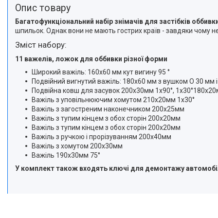
Опис товару
Багатофункціональний набір знімачів для застібків оббивки
шпильок. Однак вони не мають гострих країв - завдяки чому 
Зміст набору:
11 важелів, ложок для оббивки різної форми
Широкий важіль: 160x60 мм кут вигину 95 °
Подвійний вигнутий важіль: 180x60 мм з вушком O 30 мм і
Подвійна ковш для засувок 200x30мм 1x90°, 1x30°180x20мм
Важіль з уповільнюючим хомутом 210x20мм 1x30°
Важіль з загостреним наконечником 200х25мм
Важіль з тупим кінцем з обох сторін 200х20мм
Важіль з тупим кінцем з обох сторін 200х20мм
Важіль з ручкою і прорізуванням 200х40мм
Важіль з хомутом 200х30мм
Важіль 190x30мм 75°
У комплект також входять ключі для демонтажу автомобіл