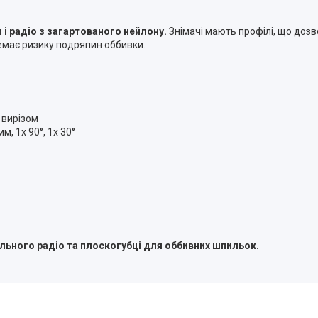
 і радіо
з загартованого нейлону.
Знімачі мають профілі, що доз
немає ризику подряпин оббивки.
 вирізом
, 1x 90°, 1x 30°
ьного радіо та плоскогубці для оббивних шпильок.