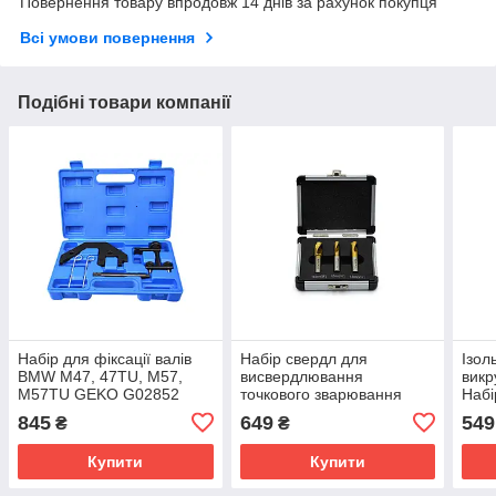
Повернення товару впродовж 14 днів за рахунок покупця
Всі умови повернення
Подібні товари компанії
Набір для фіксації валів
Набір свердл для
Ізол
BMW M47, 47TU, M57,
висвердлювання
викр
M57TU GEKO G02852
точкового зварювання
Набі
HSS Geko G39750
G30
845
649
549
₴
₴
Купити
Купити