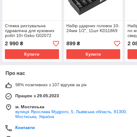
Стяжка рихтувальна
Набір ударних головок 10-
Набі
гідравлічна для кузовних
24мм 1/2", 11шт KD11869
по м
робіт 10т Geko G02072
свер
мм 
2 990
899
2 0
₴
₴
Купити
Купити
Про нас
98% позитивних з 107 відгуків за рік
Працює з 29.05.2023
м. Мостиська
вулиця Ярослава Мудрого, 5, Львівська область, 81300,
Мостиська, Україна
Контакти