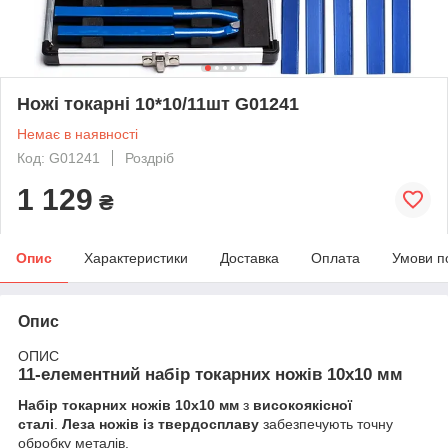
Ножі токарні 10*10/11шт G01241
Немає в наявності
Код: G01241
Роздріб
1 129
₴
Опис
Характеристики
Доставка
Оплата
Умови п
Опис
ОПИС
11-елементний набір токарних ножів 10x10 мм
Набір токарних ножів 10x10 мм
з
високоякісної
сталі
.
Леза ножів із твердосплаву
забезпечують точну
обробку металів.