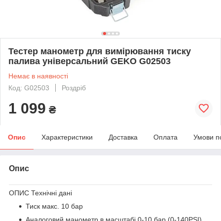
Тестер манометр для вимірювання тиску
палива універсальний GEKO G02503
Немає в наявності
Код: G02503
Роздріб
1 099
₴
Опис
Характеристики
Доставка
Оплата
Умови п
Опис
ОПИС Технічні дані
Тиск макс. 10 бар
Аналоговий манометр в масштабі 0-10 бар (0-140PSI)