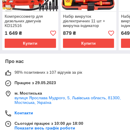
Компрессометр для
Набір викруток
Набі
дизельних двигунів
діелектричних 11 шт +
викр
KD12516
викрутка-індикатор
інди
KD5972
G30
1 649
879
649
₴
₴
Купити
Купити
Про нас
98% позитивних з 107 відгуків за рік
Працює з 29.05.2023
м. Мостиська
вулиця Ярослава Мудрого, 5, Львівська область, 81300,
Мостиська, Україна
Контакти
Сьогодні працює з 10:00 до 18:00
Показати весь графік роботи