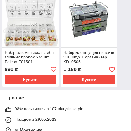
Набір алюмінієвих шайб і
Набір кілець ущільнювачів
зливних пробок 534 шт
900 штук + органайзер
Falcon F01501
KD10505
890
1 180
₴
₴
Купити
Купити
Про нас
98% позитивних з 107 відгуків за рік
Працює з 29.05.2023
м. Мостиська