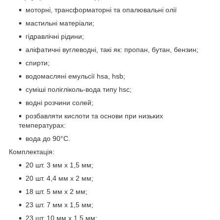
моторні, трансформаторні та опалювальні олії
мастильні матеріали;
гідравлічні рідини;
аліфатичні вуглеводні, такі як: пропан, бутан, бензин;
спирти;
водомасляні емульсії hsa, hsb;
суміші полігліколь-вода типу hsc;
водні розчини солей;
розбавляти кислоти та основи при низьких
температурах:
вода до 90°С.
Комплектація:
20 шт. 3 мм x 1,5 мм;
20 шт. 4,4 мм x 2 мм;
18 шт. 5 мм х 2 мм;
23 шт. 7 мм x 1,5 мм;
23 шт. 10 мм x 1,5 мм;