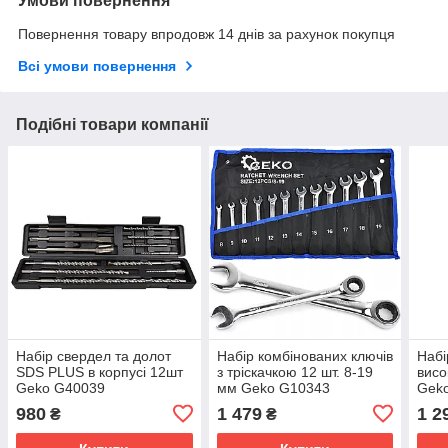
Умови повернення
Повернення товару впродовж 14 днів за рахунок покупця
Всі умови повернення
Подібні товари компанії
Набір свердел та долот
Набір комбінованих ключів
Набі
SDS PLUS в корпусі 12шт
з тріскачкою 12 шт. 8-19
висо
Geko G40039
мм Geko G10343
Gek
980
1 479
1 2
₴
₴