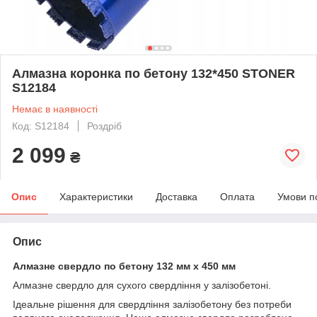
Алмазна коронка по бетону 132*450 STONER
S12184
Немає в наявності
Код: S12184
Роздріб
2 099
₴
Опис
Характеристики
Доставка
Оплата
Умови п
Опис
Алмазне свердло по бетону 132 мм х 450 мм
Алмазне свердло для сухого свердління у залізобетоні.
Ідеальне рішення для свердління залізобетону без потреби