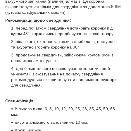
вакуумного запікання (паяння) алмазів. Ця коронка
використовується тільки для свердління за допомогою КШМ
(кутових шліфувальних машин).
Рекомендації щодо свердління:
перед початком свердління встановіть коронку під
кутом 45°, торкаючись передбачуваного краю отвору
після того, як коронка трохи заглибилася, поступово
та акуратно згорніть коронку на 90°
продовжуйте свердлити, здійснюючи кругові рухи з
невеликою амплітудою.
Для більш точного позиціонування коронки і щоб
уникнути її зісковзування на початку свердління
рекомендується використовувати напрямні кондуктори
для свердління.
Специфікація:
Кільцева пила: 6, 8, 10, 12, 20, 25, 28, 35, 45, 50, 68
мм;
висота алмазного заповнення: 10 мм;
Колір: чорний;