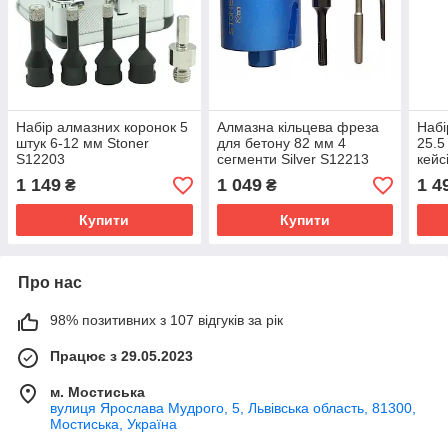
Набір алмазних коронок 5
Алмазна кільцева фреза
Набі
штук 6-12 мм Stoner
для бетону 82 мм 4
25.5
S12203
сегменти Silver S12213
кейс
1 149
1 049
1 4
₴
₴
Купити
Купити
Про нас
98% позитивних з 107 відгуків за рік
Працює з 29.05.2023
м. Мостиська
вулиця Ярослава Мудрого, 5, Львівська область, 81300,
Мостиська, Україна