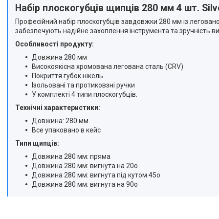
Набір плоскогубців щипців 280 мм 4 шт. Sil
Професійний набір плоскогубців завдовжки 280 мм із легованої 
забезпечують надійне захоплення інструмента та зручність в
Особливості продукту:
Довжина 280 мм
Високоякісна хромована легована сталь (CRV)
Покриття губок нікель
Ізольовані та протиковзні ручки
У комплекті 4 типи плоскогубців.
Технічні характеристики:
Довжина: 280 мм
Все упаковано в кейс
Типи щипців:
Довжина 280 мм: пряма
Довжина 280 мм: вигнута на 20o
Довжина 280 мм: вигнута під кутом 45o
Довжина 280 мм: вигнута на 90o