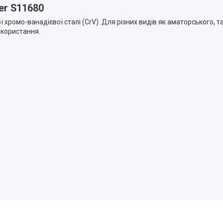
ver S11680
хромо-ванадієвої сталі (CrV). Для різних видів як аматорського, та
икористання.