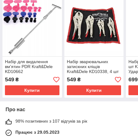
Набір для видалення
Набір зварювальних
Набі
вм'ятин PDR Kraft&Dele
затискних кліщів
шт K
KD10662
Kraft&Dele KD10338, 4 шт
Удар
549
549
699
₴
₴
Купити
Купити
Про нас
98% позитивних з 107 відгуків за рік
Працює з 29.05.2023