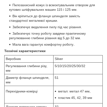
Пилозахисний кожух із всмоктувальним отвором для
кутових шліфувальних машин 115 і 125 мм.
Він кріпиться до фланця шпинделя замість
стандартної металевої кришки.
Забезпечує видалення пилу під час різання.
Забезпечує точну роботу завдяки практичному
регулюванню глибини різання від 5 до 32 мм.
Мала вага гарантує комфортну роботу..
Технічні характеристики
Виробник
Silver
Регулювання глибини різу,
5/10/15/20/25/30/32
мм
Діаметр фланця шпинделя,
51
мм
Перехідники-комірці
метал: метал 47 мм,
пластик 45, 42, 39 мм
Діаметр витяжного отвору,
32