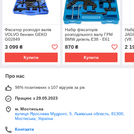
Фіксатор розподіл валів
Набір фіксаторів
Набі
VOLVO бензин GEKO
розподільного валу ГРМ
JAG
G02849
BMW дизель E38 - E61
(V8; 
M47 M57 Falcon F04053
F15
3 099
870
2 1
₴
₴
Купити
Купити
Про нас
98% позитивних з 107 відгуків за рік
Працює з 29.05.2023
м. Мостиська
вулиця Ярослава Мудрого, 5, Львівська область, 81300,
Мостиська, Україна
Контакти