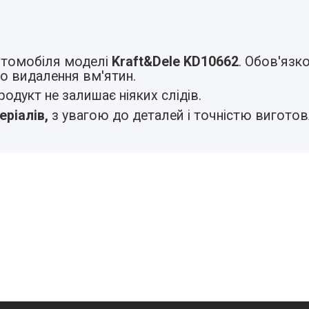
автомобіля моделі
Kraft&Dele
KD10662
. Обов'язко
о видалення вм'ятин.
одукт не залишає ніяких слідів.
еріалів,
з увагою до деталей і точністю виготов