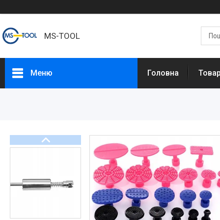
MS-TOOL
Меню
Головна
Това
Товари
Про нас
Доставка та оплата
Повернення та обмін
Контакти