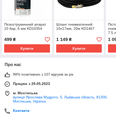
Піскоструминний апарат
Шланг пневматичний
Піст
10 бар, 6 мм KD10354
10х17мм, 20м KD1467
пнев
7.5 
(MC
499
1 149
1 0
₴
₴
Купити
Купити
Про нас
98% позитивних з 107 відгуків за рік
Працює з 29.05.2023
м. Мостиська
вулиця Ярослава Мудрого, 5, Львівська область, 81300,
Мостиська, Україна
Контакти