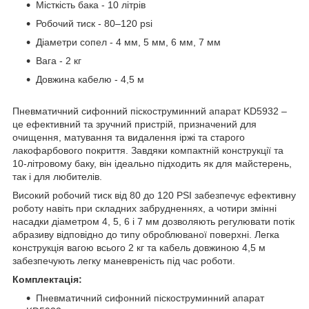
Місткість бака - 10 літрів
Робочий тиск - 80–120 psi
Діаметри сопел - 4 мм, 5 мм, 6 мм, 7 мм
Вага - 2 кг
Довжина кабелю - 4,5 м
Пневматичний сифонний піскоструминний апарат KD5932 –
це ефективний та зручний пристрій, призначений для
очищення, матування та видалення іржі та старого
лакофарбового покриття. Завдяки компактній конструкції та
10-літровому баку, він ідеально підходить як для майстерень,
так і для любителів.
Високий робочий тиск від 80 до 120 PSI забезпечує ефективну
роботу навіть при складних забрудненнях, а чотири змінні
насадки діаметром 4, 5, 6 і 7 мм дозволяють регулювати потік
абразиву відповідно до типу оброблюваної поверхні. Легка
конструкція вагою всього 2 кг та кабель довжиною 4,5 м
забезпечують легку маневреність під час роботи.
Комплектація:
Пневматичний сифонний піскоструминний апарат