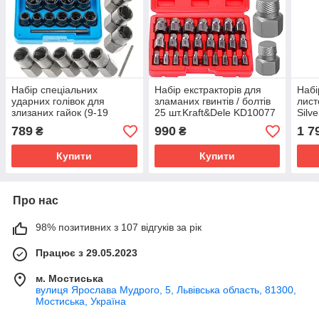
Набір спеціальних
Набір екстракторів для
Набі
ударних голівок для
зламаних гвинтів / болтів
лист
злизаних гайок (9-19
25 шт.Kraft&Dele KD10077
Silv
мм)11 шт. V08081
для 
789
990
1 7
₴
₴
Купити
Купити
Про нас
98% позитивних з 107 відгуків за рік
Працює з 29.05.2023
м. Мостиська
вулиця Ярослава Мудрого, 5, Львівська область, 81300,
Мостиська, Україна